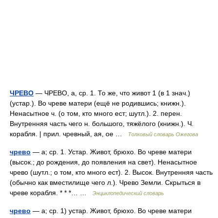
ЧРЕВО
— ЧРЕВО, а, ср. 1. То же, что живот 1 (в 1 знач.)
(устар.). Во чреве матери (ещё не родившись; книжн.).
Ненасытное ч. (о том, кто много ест; шутл.). 2. перен.
Внутренняя часть чего н. большого, тяжёлого (книжн.). Ч.
корабля. | прил. чревный, ая, ое …
Толковый словарь Ожегова
чрево
— а; ср. 1. Устар. Живот, брюхо. Во чреве матери
(высок.; до рождения, до появления на свет). Ненасытное
чрево (шутл.; о том, кто много ест). 2. Высок. Внутренняя часть
(обычно как вместилище чего л.). Чрево Земли. Скрыться в
чреве корабля. * * *… …
Энциклопедический словарь
чрево
— а; ср. 1) устар. Живот, брюхо. Во чреве матери