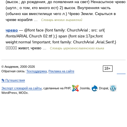
(высок.; до рождения, до появления на свет) Ненасытное чрево
(шутл.; о том, кто много ест) 2) высок. Внутренняя часть
(обычно как вместилище чего л.) Чрево Земли. Скрыться в
чреве корабля …
Словарь многих выражений
чрево
— @font face {font family: ChurchArial ; src: url(
/fonts/ARIAL Church 02.ttf );} span {font size:17px;font
weight:normal !important; font family: ChurchArial ,Arial,Serif;}
 живот, чрево …
Словарь церковнославянского языка
© Академик, 2000-2026
18+
Обратная связь:
Техподдержка
,
Реклама на сайте
👣 Путешествия
Экспорт словарей на сайты
, сделанные на PHP,
Joomla,
Drupal,
WordPress, MODx.