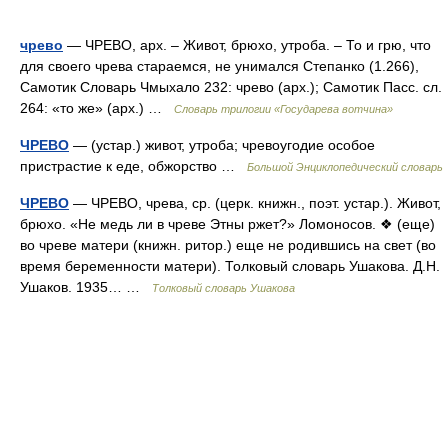
чрево
— ЧРЕВО, арх. – Живот, брюхо, утроба. – То и грю, что
для своего чрева стараемся, не унимался Степанко (1.266),
Самотик Словарь Чмыхало 232: чрево (арх.); Самотик Пасс. сл.
264: «то же» (арх.) …
Словарь трилогии «Государева вотчина»
ЧРЕВО
— (устар.) живот, утроба; чревоугодие особое
пристрастие к еде, обжорство …
Большой Энциклопедический словарь
ЧРЕВО
— ЧРЕВО, чрева, ср. (церк. книжн., поэт. устар.). Живот,
брюхо. «Не медь ли в чреве Этны ржет?» Ломоносов. ❖ (еще)
во чреве матери (книжн. ритор.) еще не родившись на свет (во
время беременности матери). Толковый словарь Ушакова. Д.Н.
Ушаков. 1935… …
Толковый словарь Ушакова