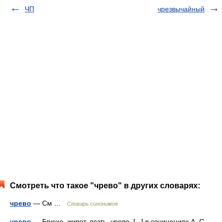
ЧП
чрезвычайный
Смотреть что такое "чрево" в других словарях:
чрево
— См …
Словарь синонимов
чрево
— Брюхо, живот, лезть, чрево. [...] в сочинениях А. С.