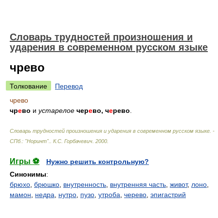
Словарь трудностей произношения и
ударения в современном русском языке
чрево
Толкование
Перевод
чрево
чр
е
во
и
устарелое
чер
е
во, ч
е
рево
.
Словарь трудностей произношения и ударения в современном русском языке. -
СПб.: "Норинт".
.
К.С. Горбачевич
.
2000
.
Игры ⚽
Нужно решить контрольную?
Синонимы
:
брюхо
,
брюшко
,
внутренность
,
внутренняя часть
,
живот
,
лоно
,
мамон
,
недра
,
нутро
,
пузо
,
утроба
,
черево
,
эпигастрий